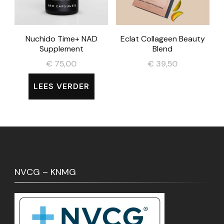
Nuchido Time+ NAD
Eclat Collageen Beauty
Supplement
Blend
€
75,00
€
39,50
LEES VERDER
NVCG – KNMG