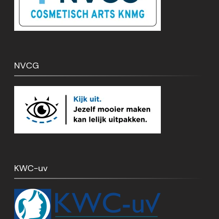
NVCG
KWC-uv