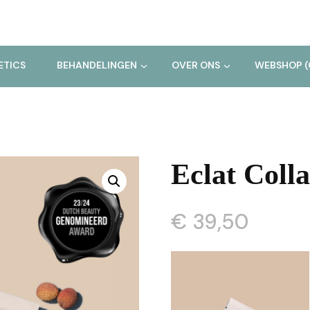
ETICS
BEHANDELINGEN
OVER ONS
WEBSHOP (
Eclat Coll
€
39,50