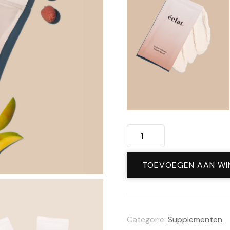
Eclat
Collageen
Beauty
TOEVOEGEN AAN WI
Blend
aantal
Categorie:
Supplementen