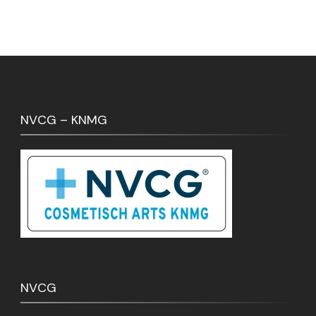
NVCG – KNMG
NVCG