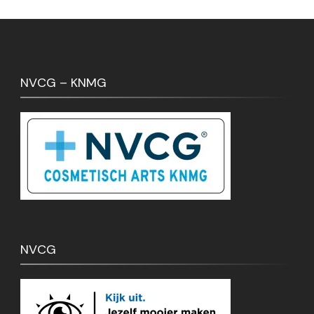
NVCG – KNMG
NVCG