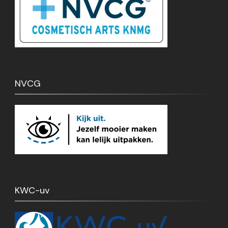
NVCG
KWC-uv