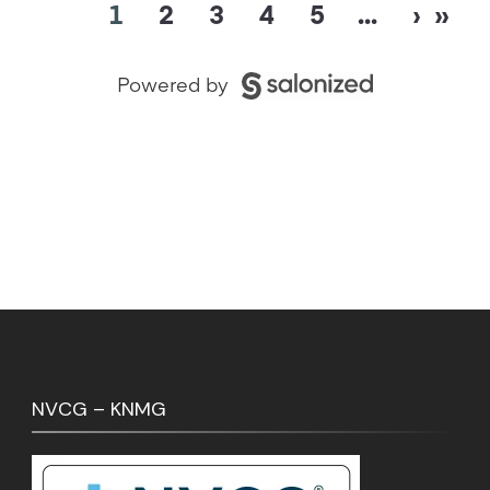
NVCG – KNMG