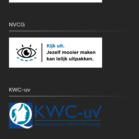
NVCG
KWC-uv