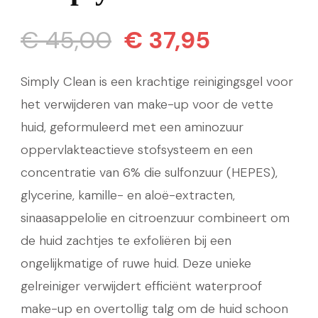
Oorspronkelijke
Huidige
€
45,00
€
37,95
prijs
prijs
Simply Clean is een krachtige reinigingsgel voor
was:
is:
het verwijderen van make-up voor de vette
huid, geformuleerd met een aminozuur
€ 45,00.
€ 37,95.
oppervlakteactieve stofsysteem en een
concentratie van 6% die sulfonzuur (HEPES),
glycerine, kamille- en aloë-extracten,
sinaasappelolie en citroenzuur combineert om
de huid zachtjes te exfoliëren bij een
ongelijkmatige of ruwe huid. Deze unieke
gelreiniger verwijdert efficiënt waterproof
make-up en overtollig talg om de huid schoon