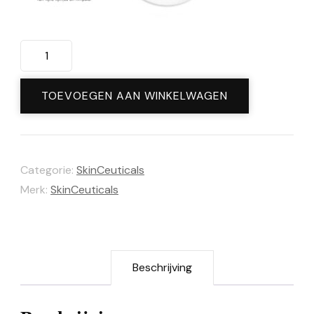
Blemish
+
Age
TOEVOEGEN AAN WINKELWAGEN
Defense
30ml
aantal
Categorie:
SkinCeuticals
Merk:
SkinCeuticals
Beschrijving