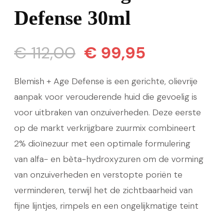
Defense 30ml
Oorspronkelijke
Huidige
€
112,00
€
99,95
prijs
prijs
Blemish + Age Defense is een gerichte, olievrije
was:
is:
aanpak voor verouderende huid die gevoelig is
voor uitbraken van onzuiverheden. Deze eerste
€ 112,00.
€ 99,95.
op de markt verkrijgbare zuurmix combineert
2% dioïnezuur met een optimale formulering
van alfa- en bèta-hydroxyzuren om de vorming
van onzuiverheden en verstopte poriën te
verminderen, terwijl het de zichtbaarheid van
fijne lijntjes, rimpels en een ongelijkmatige teint