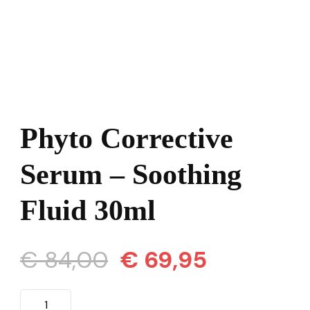
Phyto Corrective
Serum – Soothing
Fluid 30ml
Oorspronkelijke
Huidige
€
84,00
€
69,95
prijs
prijs
Phyto