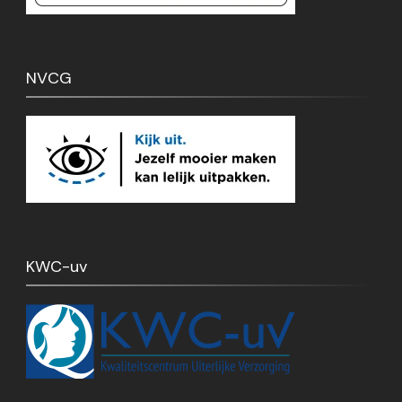
NVCG
KWC-uv