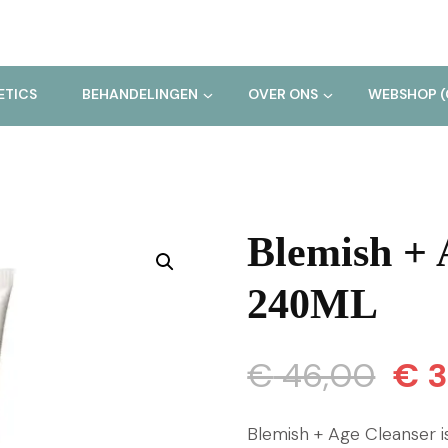
ETICS
BEHANDELINGEN
OVER ONS
WEBSHOP (
Blemish + 
240ML
Oors
€
46,00
€
3
prijs
Blemish + Age Cleanser 