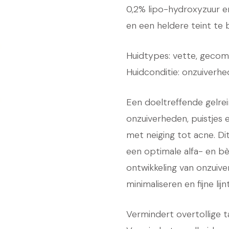
was:
0,2% lipo-hydroxyzuur e
en een heldere teint te
€ 46
Huidtypes: vette, gecom
Huidconditie: onzuiverh
Een doeltreffende gelrei
onzuiverheden, puistjes
met neiging tot acne. D
een optimale alfa- en 
ontwikkeling van onzuive
minimaliseren en fijne li
Vermindert overtollige t