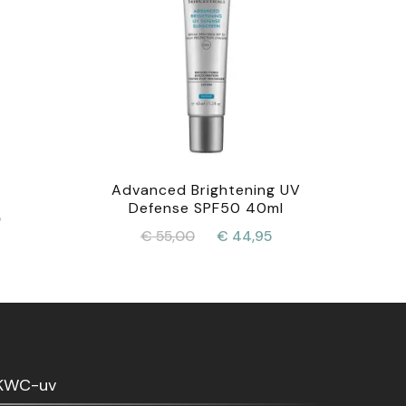
Advanced Brightening UV
Defense SPF50 40ml
kelijke
Huidige
5
Oorspronkelijke
Huidige
€
55,00
€
44,95
prijs
prijs
prijs
is:
was:
is:
.
€ 99,95.
€ 55,00.
€ 44,95.
KWC-uv