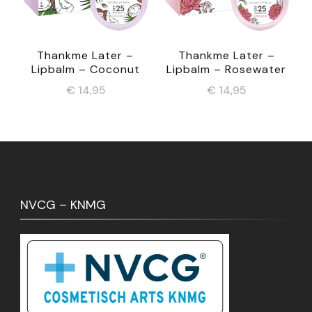
Thankme Later –
Thankme Later –
Lipbalm – Coconut
Lipbalm – Rosewater
€
14,95
€
14,95
NVCG – KNMG