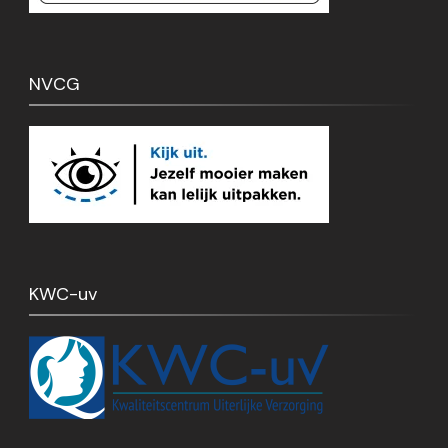
NVCG
KWC-uv