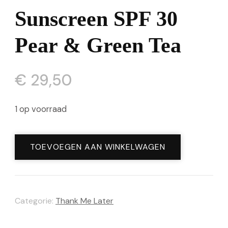
Sunscreen SPF 30
Pear & Green Tea
€
29,50
1 op voorraad
Natural
TOEVOEGEN AAN WINKELWAGEN
Mineral
Sunscreen
SPF
Categorie:
Thank Me Later
30
Pear