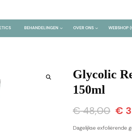
ETICS
BEHANDELINGEN
OVER ONS
WEBSHOP (
Glycolic R
150ml
Oors
€
48,00
€
3
prijs
Dagelijkse exfoliërende g