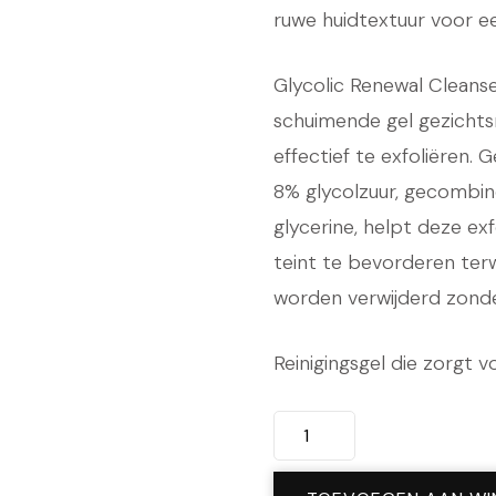
was:
ruwe huidtextuur voor ee
€ 48
Glycolic Renewal Cleans
schuimende gel gezichts
effectief te exfoliëren.
8% glycolzuur, gecombin
glycerine, helpt deze ex
teint te bevorderen terw
worden verwijderd zonde
Reinigingsgel die zorgt v
Glycolic
Renewal