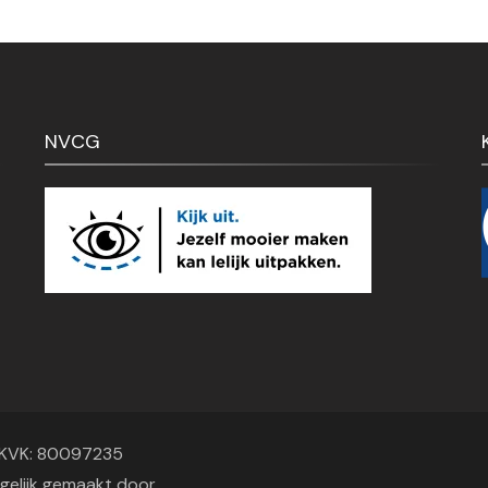
was:
€ 180,00.
€ 142,50.
€ 128,00.
NVCG
- KVK: 80097235
ogelijk gemaakt door