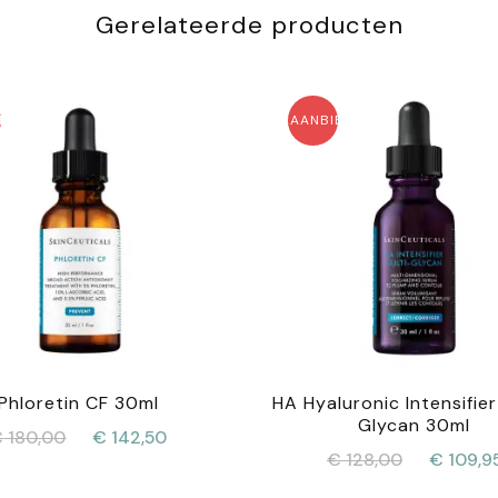
Gerelateerde producten
EDING!
AANBIEDING!
Phloretin CF 30ml
HA Hyaluronic Intensifier
Glycan 30ml
Oorspronkelijke
Huidige
€
180,00
€
142,50
Oorspronk
€
128,00
€
109,9
prijs
prijs
prijs
was:
is: