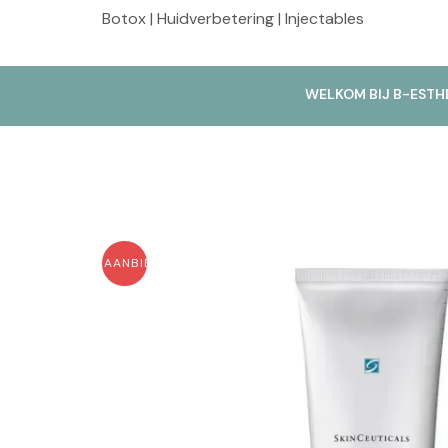
Botox | Huidverbetering | Injectables
WELKOM BIJ B-ESTH
AANBIEDING!