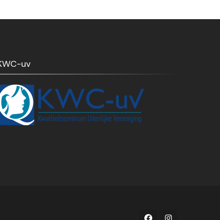
is:
€ 88,00.
€ 74,95.
€ 109,95.
KWC-uv