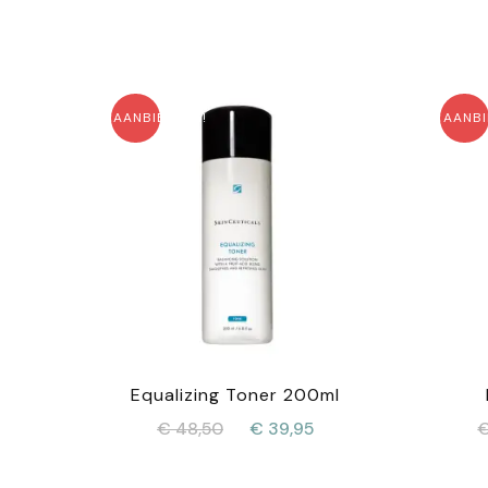
AANBIEDING!
AANBI
Equalizing Toner 200ml
Oorspronkelijke
Huidige
€
48,50
€
39,95
prijs
prijs
was:
is: