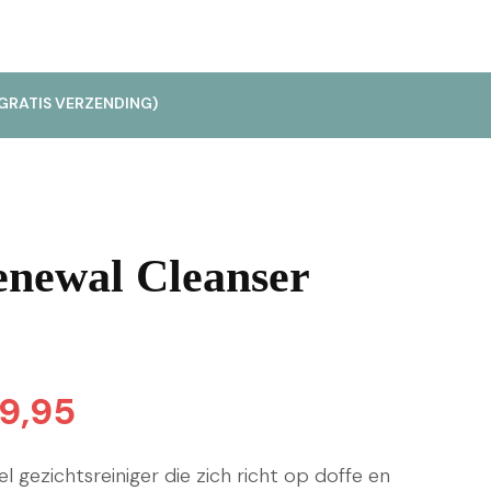
GRATIS VERZENDING)
enewal Cleanser
pronkelijke
Huidige
9,95
prijs
el gezichtsreiniger die zich richt op doffe en