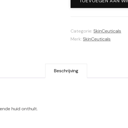
Cleanser
TOEVOEGEN AAN WI
150ml
aantal
Categorie:
SkinCeuticals
Merk:
SkinCeuticals
Beschrijving
lende huid onthult.