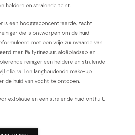
is:
n heldere en stralende teint.
,00.
€ 39,95.
er is een hooggeconcentreerde, zacht
reiniger die is ontworpen om de huid
 Geformuleerd met een vrije zuurwaarde van
eerd met 1% fytinezuur, aloëbladsap en
foliërende reiniger een heldere en stralende
ijl olie, vuil en langhoudende make-up
r de huid van vocht te ontdoen.
oor exfoliatie en een stralende huid onthult.