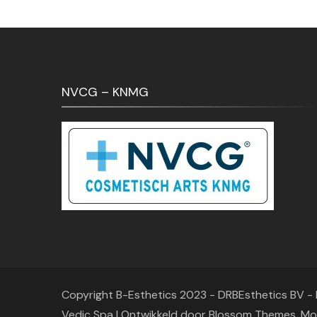
€ 48,50.
€ 39,95.
NVCG – KNMG
Copyright B-Esthetics 2023 - DRBEsthetics BV 
Vedic Spa | Ontwikkeld door
Blossom Themes
. M