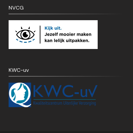
NVCG
KWC-uv