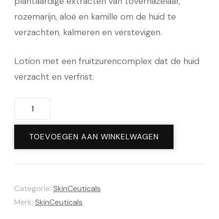
plantaardige extracten van toverhazelaar,
rozemarijn, aloë en kamille om de huid te
verzachten, kalmeren en verstevigen.
Lotion met een fruitzurencomplex dat de huid
verzacht en verfrist.
Equalizing
Toner
200ml
TOEVOEGEN AAN WINKELWAGEN
aantal
Categorie:
SkinCeuticals
Merk:
SkinCeuticals