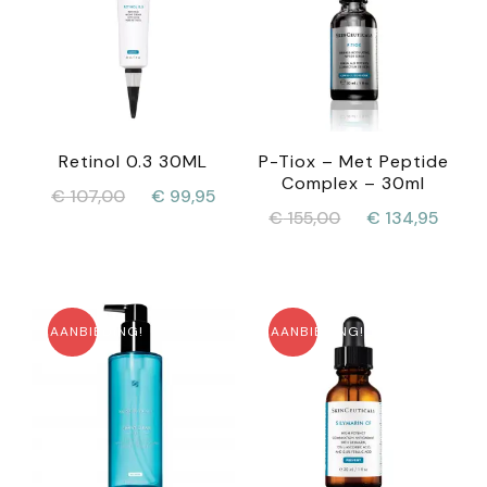
Retinol 0.3 30ML
P-Tiox – Met Peptide
Complex – 30ml
Oorspronkelijke
Huidige
€
107,00
€
99,95
Oorspronkelijke
Huid
€
155,00
€
134,95
prijs
prijs
prijs
prijs
was:
is:
was:
is:
€ 107,00.
€ 99,95.
€ 155,00.
€ 13
AANBIEDING!
AANBIEDING!