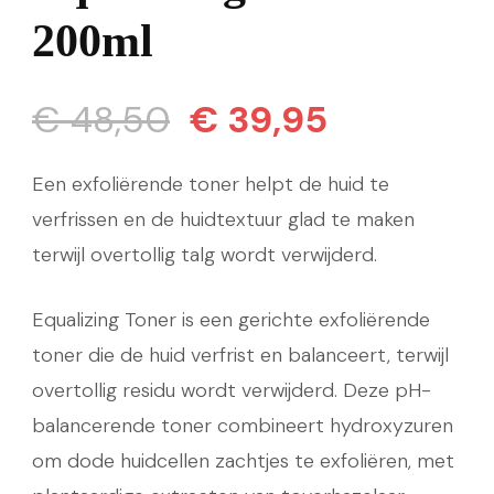
200ml
Oorspronkelijke
Huidige
€
48,50
€
39,95
prijs
prijs
Een exfoliërende toner helpt de huid te
was:
is:
verfrissen en de huidtextuur glad te maken
terwijl overtollig talg wordt verwijderd.
€ 48,50.
€ 39,95.
Equalizing Toner is een gerichte exfoliërende
toner die de huid verfrist en balanceert, terwijl
overtollig residu wordt verwijderd. Deze pH-
balancerende toner combineert hydroxyzuren
om dode huidcellen zachtjes te exfoliëren, met